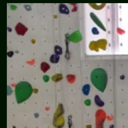
–
2026:
déjà
10
ans