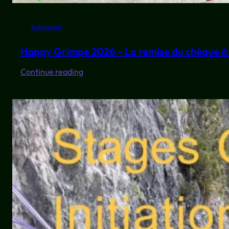
Evénement
Happy Grimpe 2026 – La remise du chèque à 
:
Continue reading
Happy
Grimpe
2026
–
La
remise
du
chèque
à
Zico.Matic