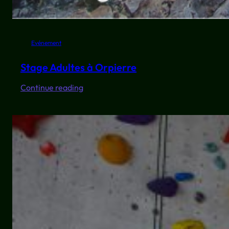
Evénement
Stage Adultes à Orpierre
:
Continue reading
Stage
Adultes
à
Orpierre