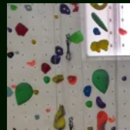
–
2026:
déjà
10
ans