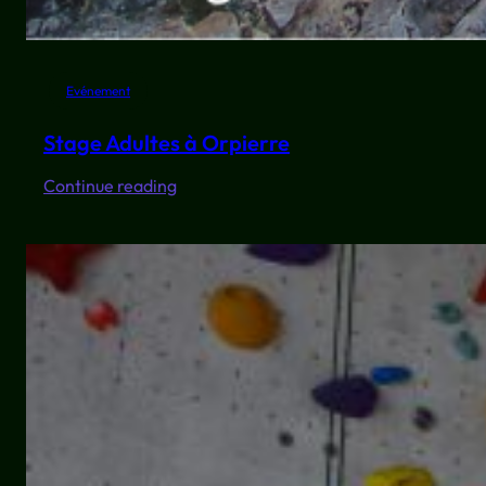
Evénement
Stage Adultes à Orpierre
:
Continue reading
Stage
Adultes
à
Orpierre