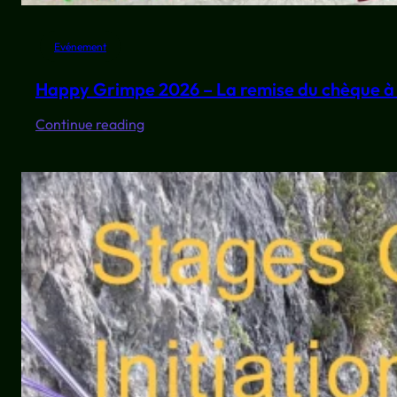
Evénement
Happy Grimpe 2026 – La remise du chèque à 
:
Continue reading
Happy
Grimpe
2026
–
La
remise
du
chèque
à
Zico.Matic